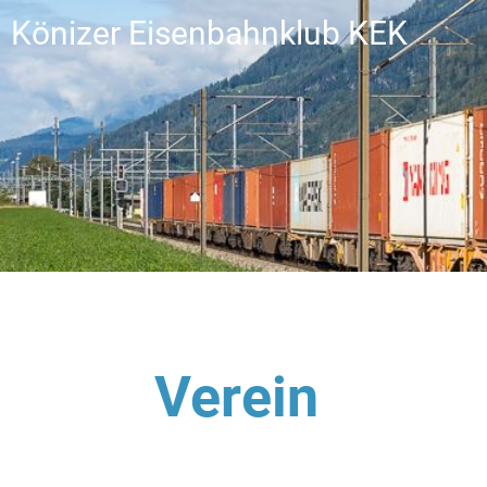
Könizer Eisenbahnklub KEK
Verein