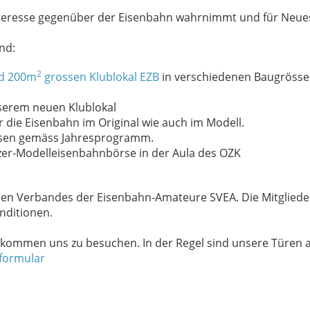
nteresse gegenüber der Eisenbahn wahrnimmt und für Neues 
nd:
2
d 200m
grossen Klublokal EZB
in verschiedenen Baugröss
nserem neuen Klublokal
 die Eisenbahn im Original wie auch im Modell.
isen gemäss Jahresprogramm.
er-Modelleisenbahnbörse in der Aula des OZK
schen Verbandes der Eisenbahn-Amateure SVEA. Die Mitglied
nditionen.
illkommen uns zu besuchen. In der Regel sind unsere Türen
formular